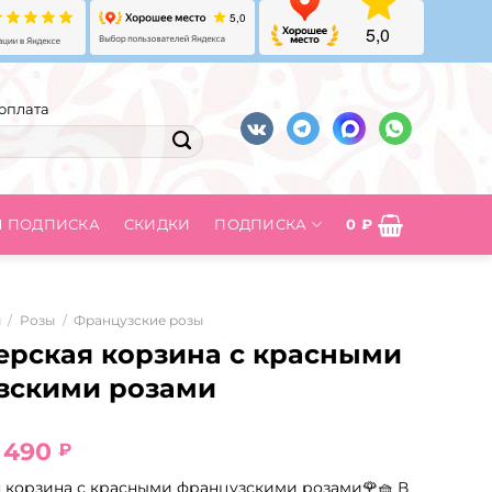
оплата
Я ПОДПИСКА
СКИДКИ
ПОДПИСКА
0
₽
ы
/
Розы
/
Французские розы
ерская корзина с красными
зскими розами
ервоначальная
Текущая
1 490
₽
ена
цена:
 корзина с красными французскими розами🌹🧺 В