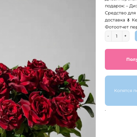
с
подарок: – Ди
2
Средство для
3
доставка 🌷 К
Фотоотчет пе
Количество т
Пол
Копятся п
.