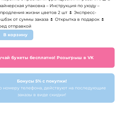
оставляла
11
зайнерская упаковка – Инструкция по уходу –
2
490 ₽.
 продления жизни цветов 2 шт 🌷 Экспресс-
70 ₽.
ешбэк от суммы заказа 🌷 Открытка в подарок 🌷
ред отправкой
овара Дизайнерская корзина с красными французскими роза
В корзину
учай букеты бесплатно! Розыгрыш в VK
Бонусы 5% с покупки!
о номеру телефона, действуют на последующие
заказы в виде скидки!