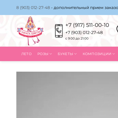
Skip
8 (903) 012-27-48
- дополнительный прием заказо
to
content
+7 (917) 511-00-10
+7 (903) 012-27-48
с 9:00 до 21:00
ЛЕТО
РОЗЫ
БУКЕТЫ
КОМПОЗИЦИИ