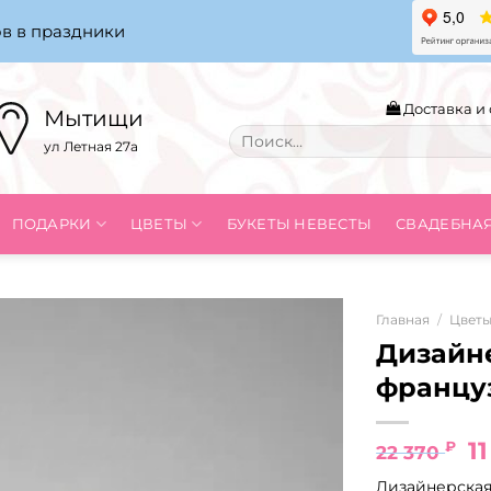
в в праздники
Доставка и 
Мытищи
Искать:
ул Летная 27а
ПОДАРКИ
ЦВЕТЫ
БУКЕТЫ НЕВЕСТЫ
СВАДЕБНА
Главная
/
Цвет
Дизайн
францу
П
1
₽
22 370
ц
Дизайнерская