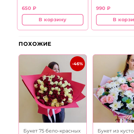
650
₽
990
₽
В корзину
В корз
ПОХОЖИЕ
-20%
-46%
Букет 75 бело-красных
Букет из куст