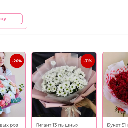
ину
-26%
-31%
овых роз
Гигант 13 пышных
Букет 51