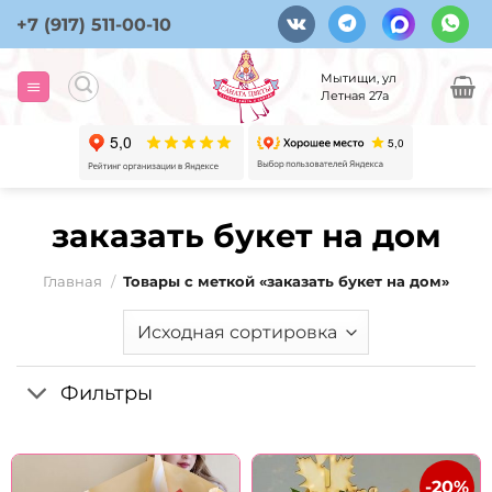
Skip
+7 (917) 511-00-10
to
content
Мытищи, ул
Летная 27а
заказать букет на дом
Главная
/
Товары с меткой «заказать букет на дом»
Фильтры
-20%