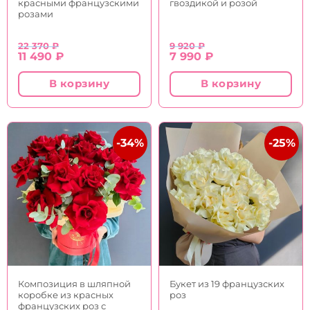
красными французскими
гвоздикой и розой
розами
22 370
₽
9 920
₽
Первоначальная
Текущая
Первоначальная
Текущая
11 490
₽
7 990
₽
цена
цена:
цена
цена:
составляла
11
составляла
7
В корзину
В корзину
22
490 ₽.
9
990 ₽.
370 ₽.
920 ₽.
-34%
-25%
Композиция в шляпной
Букет из 19 французских
коробке из красных
роз
французских роз с