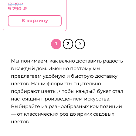
12 110
₽
Первоначальная
Текущая
9 290
₽
цена
цена:
составляла
9
В корзину
12
290 ₽.
110 ₽.
1
2
Мы понимаем, как важно доставить радость
в каждый дом. Именно поэтому мы
предлагаем удобную и быструю доставку
цветов. Наши флористы тщательно
подбирают цветы, чтобы каждый букет стал
настоящим произведением искусства.
Выбирайте из разнообразных композиций
— от классических роз до ярких садовых
цветов.