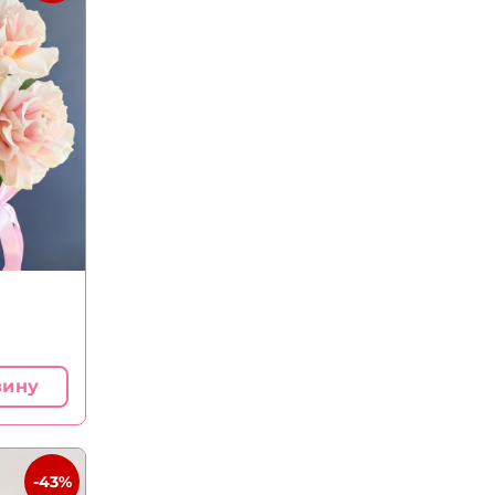
зину
-43%