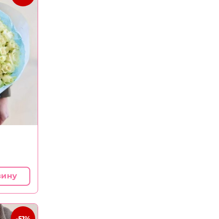
зину
-51%