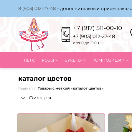
Skip
8 (903) 012-27-48
- дополнительный прием заказо
to
content
+7 (917) 511-00-10
+7 (903) 012-27-48
с 9:00 до 21:00
ЛЕТО
РОЗЫ
БУКЕТЫ
КОМПОЗИЦИИ
каталог цветов
Главная
/
Товары с меткой «каталог цветов»
Фильтры