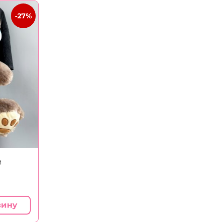
-27%
м
зину