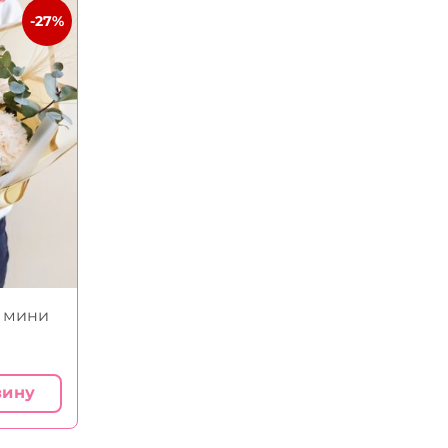
-27%
а мини
зину