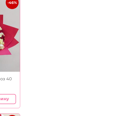
-46%
роз 40
зину