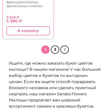
французской розы,
хризантемы и хлопка
6 340
₽
Первоначальная
Текущая
5 990
₽
цена
цена:
составляла
5
В корзину
6
990 ₽.
340 ₽.
1
2
Ищите, где можно заказать букет цветов
мытищи? В нашем магазине! У нас большой
выбор цветов и букетов по выгодным
ценам. Если вы ищете способ порадовать
близкого человека или сделать приятный
сюрприз, наш магазин Sanata Flowers
Мытищи предлагает вам широкий
ассортимент свежих и красивых букетов.