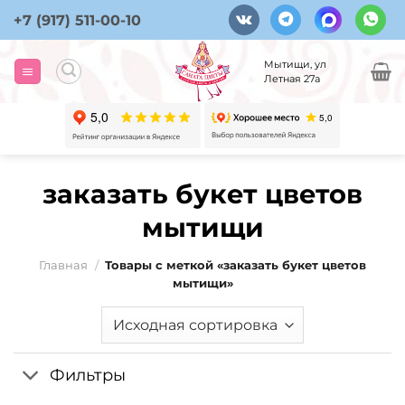
Skip
+7 (917) 511-00-10
to
content
Мытищи, ул
Летная 27а
заказать букет цветов
мытищи
Главная
/
Товары с меткой «заказать букет цветов
мытищи»
Фильтры