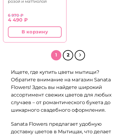
розой и маттиолой
6 970
₽
Первоначальная
Текущая
4 490
₽
цена
цена:
составляла
4
В корзину
6
490 ₽.
970 ₽.
1
2
Ищете, где купить цветы мытищи?
Обратите внимание на магазин Sanata
Flowers! Здесь вы найдете широкий
ассортимент свежих цветов для любых
случаев – от романтического букета до
шикарного свадебного оформления.
Sanata Flowers предлагает удобную
доставку цветов в Мытищах, что делает