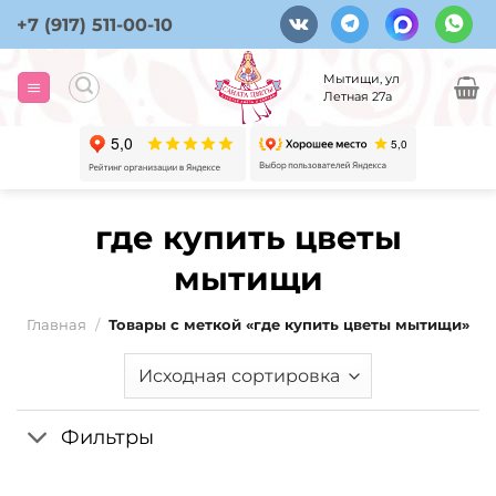
Skip
+7 (917) 511-00-10
to
content
Мытищи, ул
Летная 27а
где купить цветы
мытищи
Главная
/
Товары с меткой «где купить цветы мытищи»
Фильтры