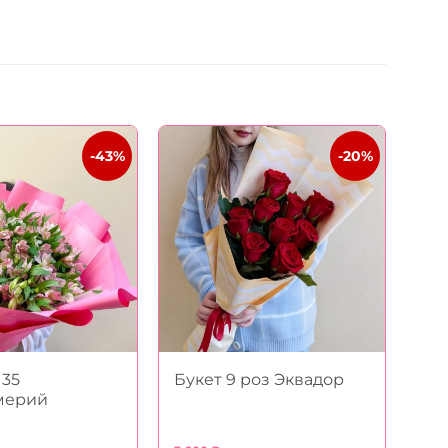
-43%
-20%
 35
Букет 9 роз Эквадор
мерий