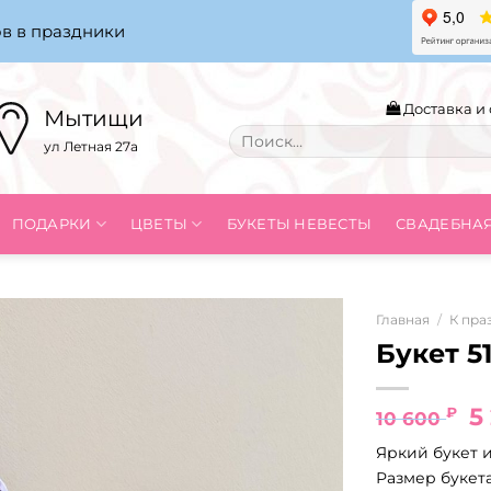
в в праздники
Доставка и 
Мытищи
Искать:
ул Летная 27а
ПОДАРКИ
ЦВЕТЫ
БУКЕТЫ НЕВЕСТЫ
СВАДЕБНА
Главная
/
К пра
Букет 5
П
5
₽
10 600
ц
Яркий букет и
с
Размер букета
1