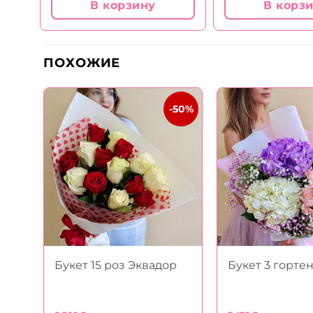
В корзину
В корз
ПОХОЖИЕ
-19%
-50%
м
Букет 15 роз Эквадор
Букет 3 горте