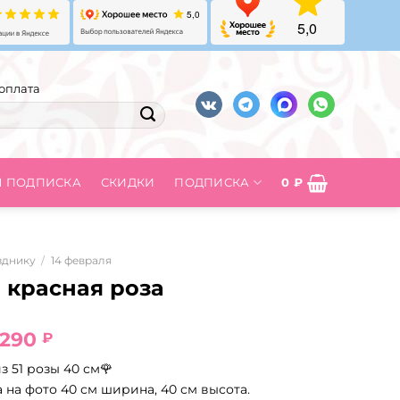
оплата
Я ПОДПИСКА
СКИДКИ
ПОДПИСКА
0
₽
зднику
/
14 февраля
1 красная роза
ервоначальная
Текущая
 290
₽
ена
цена:
з 51 розы 40 см🌹
оставляла
5
 на фото 40 см ширина, 40 см высота.
0
290 ₽.