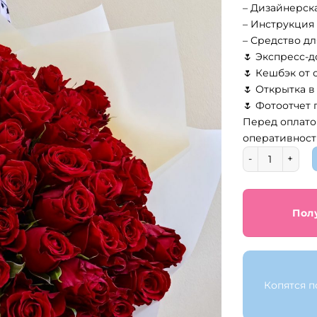
– Дизайнерск
6
– Инструкция 
– Средство д
🌷 Экспресс-д
🌷 Кешбэк от 
🌷 Открытка в
🌷 Фотоотчет
Перед оплато
оперативност
Количество то
Пол
Копятся п