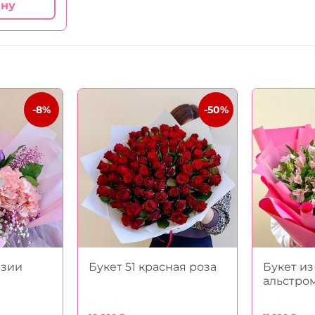
ину
-8%
-50%
нзии
Букет 51 красная роза
Букет из
альстро