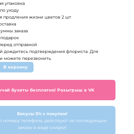
ая упаковка
00 ₽.
по уходу
ля продления жизни цветов 2 шт
оставка
суммы заказа
 подарок
 перед отправкой
й дождитесь подтверждения флориста. Для
и можете перезвонить.
вара Букет 51 красная роза
В корзину
учай букеты бесплатно! Розыгрыш в VK
Бонусы 5% с покупки!
о номеру телефона, действуют на последующие
заказы в виде скидки!