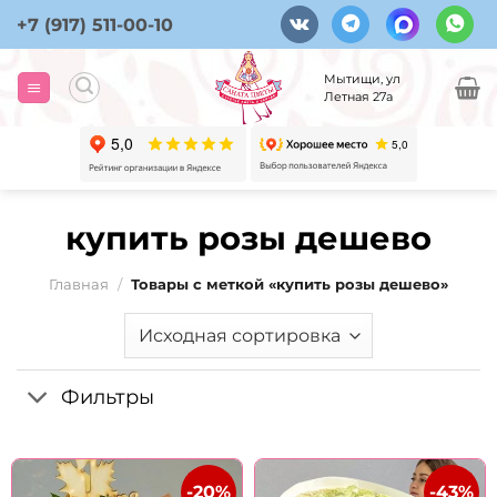
Skip
+7 (917) 511-00-10
to
content
Мытищи, ул
Летная 27а
купить розы дешево
Главная
/
Товары с меткой «купить розы дешево»
Фильтры
-20%
-43%