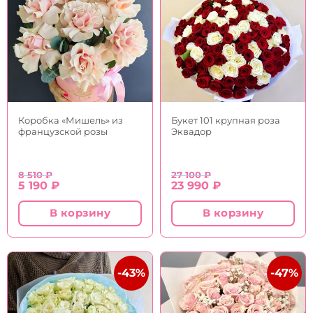
Коробка «Мишель» из
Букет 101 крупная роза
французской розы
Эквадор
8 510
₽
27 100
₽
Первоначальная
Текущая
Первоначальная
Текущая
5 190
₽
23 990
₽
цена
цена:
цена
цена:
составляла
5
составляла
23
В корзину
В корзину
8
190 ₽.
27
990 ₽.
510 ₽.
100 ₽.
-43%
-47%