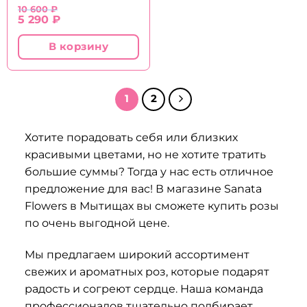
10 600
₽
Первоначальная
Текущая
5 290
₽
цена
цена:
составляла
5
В корзину
10
290 ₽.
600 ₽.
1
2
Хотите порадовать себя или близких
красивыми цветами, но не хотите тратить
большие суммы? Тогда у нас есть отличное
предложение для вас! В магазине Sanata
Flowers в Мытищах вы сможете купить розы
по очень выгодной цене.
Мы предлагаем широкий ассортимент
свежих и ароматных роз, которые подарят
радость и согреют сердце. Наша команда
профессионалов тщательно подбирает