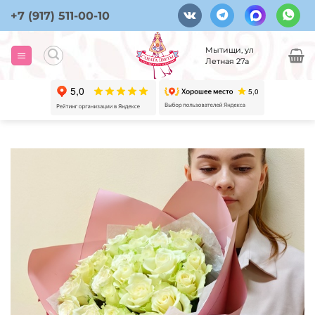
Skip
+7 (917) 511-00-10
to
content
Мытищи, ул
Летная 27а