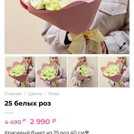
Главная
/
Цветы
/
Розы
25 белых роз
Первоначальная
Текущая
2 990
₽
₽
4 490
цена
цена:
Красивый букет из 25 роз 40 см🌹