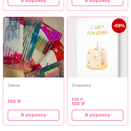
В корзину
В корзину
-69%
Свечи
Открытка
320
₽
100
₽
Первоначальная
Текущая
100
₽
цена
цена:
составляла
100 ₽.
В корзину
В корзину
320 ₽.