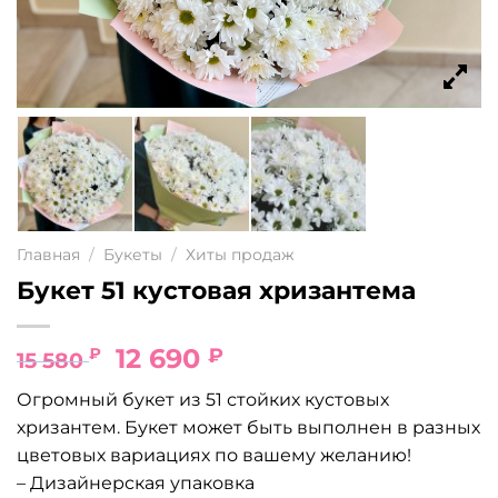
Главная
/
Букеты
/
Хиты продаж
Букет 51 кустовая хризантема
Первоначальная
Текущая
12 690
₽
₽
15 580
цена
цена:
Огромный букет из 51 стойких кустовых
составляла
12
хризантем. Букет может быть выполнен в разных
15
690 ₽.
цветовых вариациях по вашему желанию!
580 ₽.
– Дизайнерская упаковка