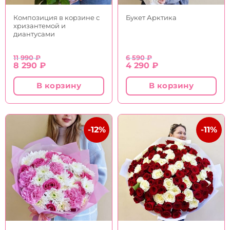
Композиция в корзине с
Букет Арктика
хризантемой и
диантусами
11 990
₽
6 590
₽
Первоначальная
Текущая
Первоначальная
Текущая
8 290
₽
4 290
₽
цена
цена:
цена
цена:
составляла
8
составляла
4
В корзину
В корзину
11
290 ₽.
6
290 ₽.
990 ₽.
590 ₽.
-12%
-11%