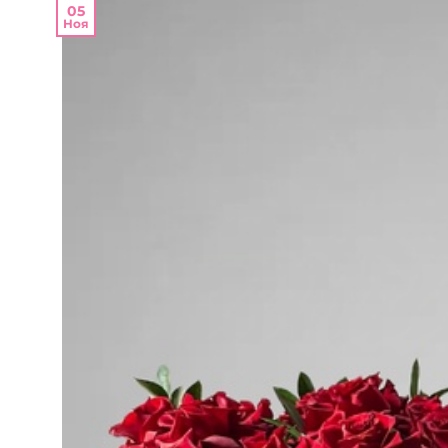
05
Ноя