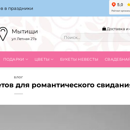
в в праздники
Доставка и 
Мытищи
Искать:
ул Летная 27а
ПОДАРКИ
ЦВЕТЫ
БУКЕТЫ НЕВЕСТЫ
СВАДЕБНА
БЛОГ
тов для романтического свидани