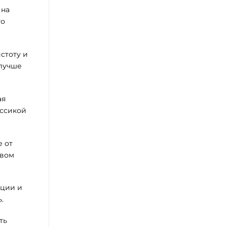
 на
го
стоту и
 лучше
ая
ассикой
е от
твом
иции и
.
ть