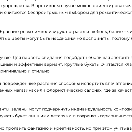
о упрощается. В противном случае можно ориентироваться
Они считаются беспроигрышным выбором для романтическо
 Красные розы символизируют страсть и любовь, белые – чи
лтые цветы могут быть неоднозначно восприняты, поэтому
учаю. Для первого свидания подойдет небольшая элегантн
шный и эффектный вариант. Круглые букеты считаются кл
ригинально и стильно.
ли поврежденные растения способны испортить впечатлени
нных магазинах или флористических салонах, где за качес
ленты, зелень, могут подчеркнуть индивидуальность композ
гружать букет лишними деталями и сохранять гармоничность
о проявить фантазию и креативность, но при этом учитыва