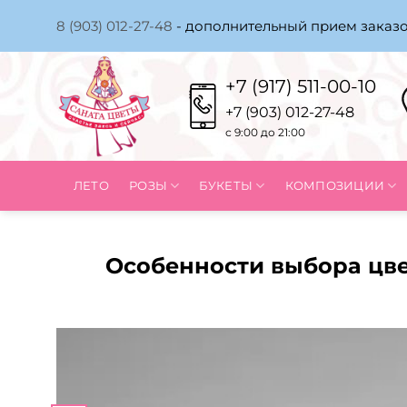
Skip
8 (903) 012-27-48
- дополнительный прием заказо
to
content
+7 (917) 511-00-10
+7 (903) 012-27-48
с 9:00 до 21:00
ЛЕТО
РОЗЫ
БУКЕТЫ
КОМПОЗИЦИИ
Особенности выбора цве