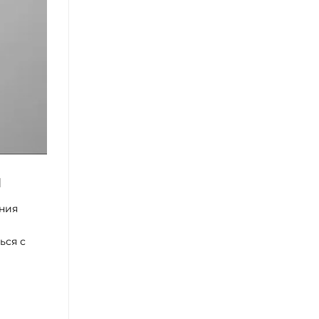
я
ания
ься с