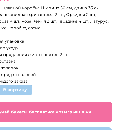
на
цена:
 шляпной коробке Ширина 50 см, длина 35 см
ставляла
7
машковидная хризантема 2 шт, Орхидея 2 шт,
240 ₽.
оза 4 шт, Роза Кения 2 шт, Гвоздика 4 шт, Лагурус,
0 ₽.
кус, коробка, оазис
ая упаковка
по уходу
ля продления жизни цветов 2 шт
оставка
 подарок
 перед отправкой
ждого заказа
овара Композиция в шляпной коробке с французскими розам
В корзину
учай букеты бесплатно! Розыгрыш в VK