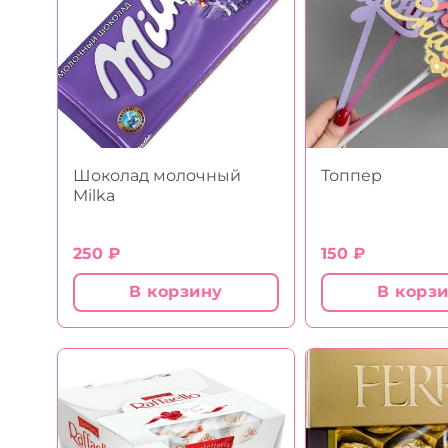
Шоколад молочный
Топпер
Milka
250
₽
150
₽
В корзину
В корз