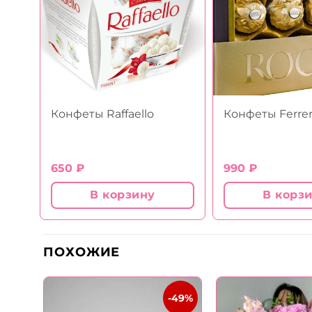
Конфеты Raffaello
Конфеты Ferre
650
₽
990
₽
В корзину
В корз
ПОХОЖИЕ
-31%
-49%