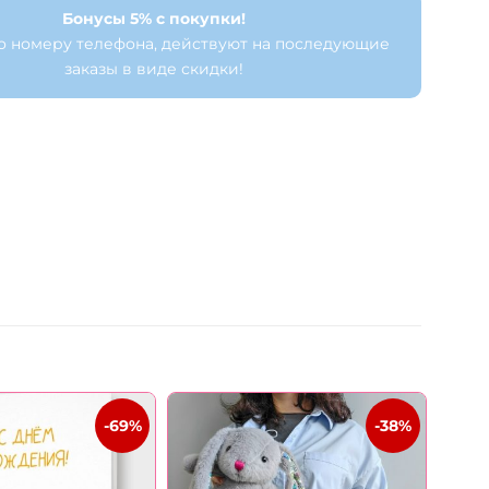
Бонусы 5% с покупки!
о номеру телефона, действуют на последующие
заказы в виде скидки!
-69%
-38%