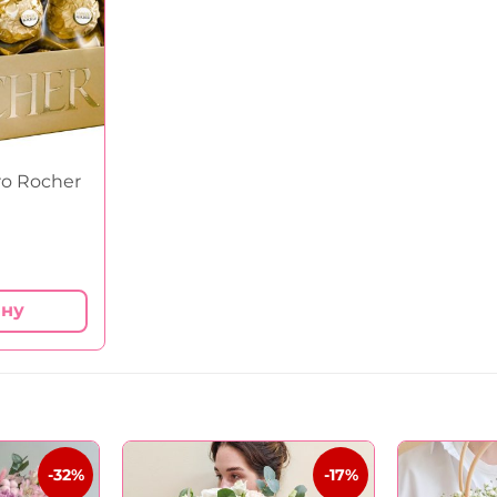
ro Rocher
ину
-32%
-17%