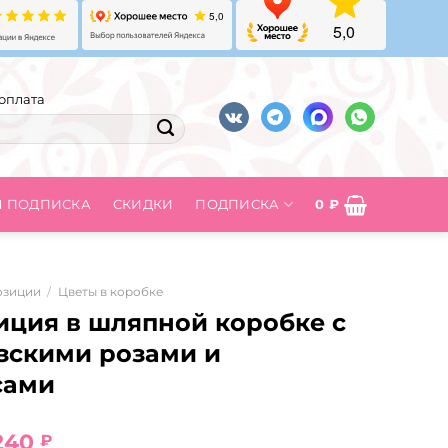
оплата
Я ПОДПИСКА
СКИДКИ
ПОДПИСКА
0
₽
озиции
/
Цветы в коробке
иция в шляпной коробке с
зскими розами и
сами
рвоначальная
Текущая
240
₽