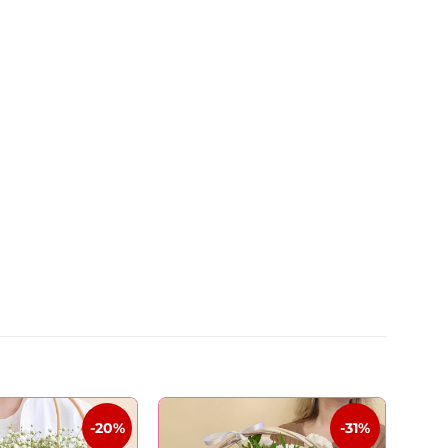
-20%
-31%