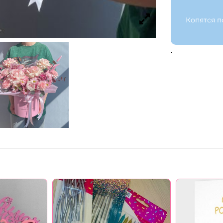
Копятся п
.