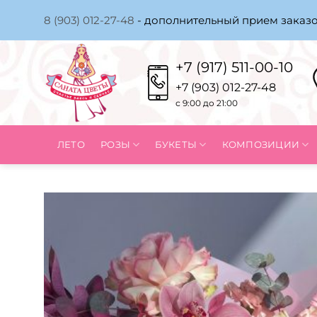
Skip
8 (903) 012-27-48
- дополнительный прием заказо
to
content
+7 (917) 511-00-10
+7 (903) 012-27-48
с 9:00 до 21:00
ЛЕТО
РОЗЫ
БУКЕТЫ
КОМПОЗИЦИИ