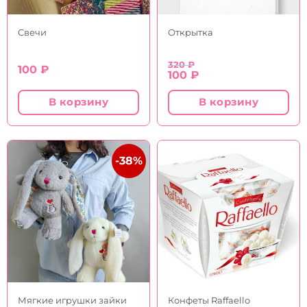
Свечи
Открытка
320
₽
100
₽
Первоначальная
Текущая
100
₽
цена
цена:
составляла
100 ₽.
В корзину
В корзину
320 ₽.
-38%
Мягкие игрушки зайки
Конфеты Raffaello