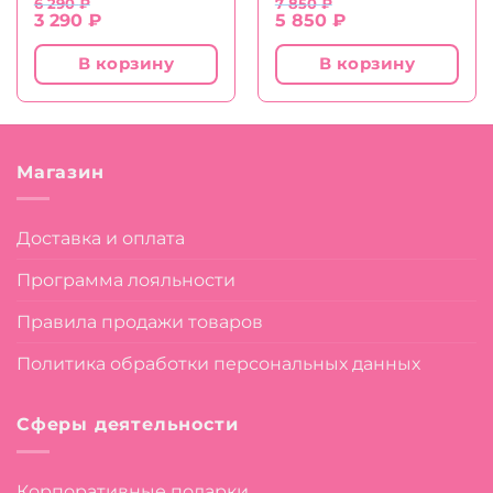
6 290
₽
7 850
₽
Первоначальная
Текущая
Первоначальная
Текущая
3 290
₽
5 850
₽
цена
цена:
цена
цена:
составляла
3
составляла
5
В корзину
В корзину
6
290 ₽.
7
850 ₽.
290 ₽.
850 ₽.
Магазин
Доставка и оплата
Программа лояльности
Правила продажи товаров
Политика обработки персональных данных
Сферы деятельности
Корпоративные подарки