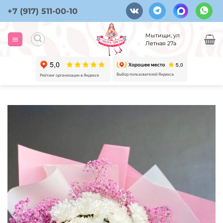
Skip
+7 (917) 511-00-10
to
content
Мытищи, ул
Летная 27а