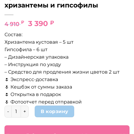
хризантемы и гипсофилы
Первоначальная
Текущая
3 390
₽
₽
4 910
цена
цена:
Состав:
составляла
3
Хризантема кустовая – 5 шт
4
390 ₽.
Гипсофила – 6 шт
910 ₽.
– Дизайнерская упаковка
– Инструкция по уходу
– Средство для продления жизни цветов 2 шт
🌷 Экспресс-доставка
🌷 Кешбэк от суммы заказа
🌷 Открытка в подарок
🌷 Фотоотчет перед отправкой
Количество товара Букет Розовый фламинго из хризан
В корзину