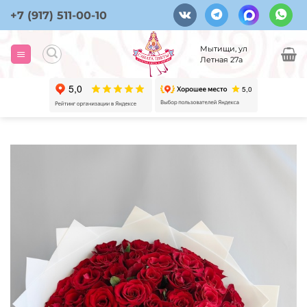
Skip
+7 (917) 511-00-10
to
content
Мытищи, ул
Летная 27а