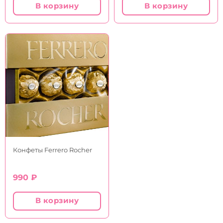
составляла
550 ₽.
В корзину
В корзину
890 ₽.
Конфеты Ferrero Rocher
990
₽
В корзину