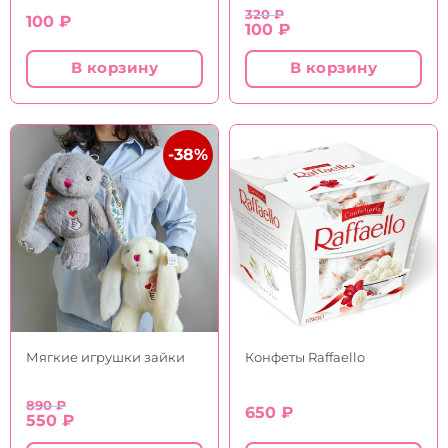
320
₽
100
₽
Первоначальная
Текущая
100
₽
цена
цена:
составляла
100 ₽.
В корзину
В корзину
320 ₽.
-38%
Мягкие игрушки зайки
Конфеты Raffaello
890
₽
650
₽
Первоначальная
Текущая
550
₽
цена
цена: