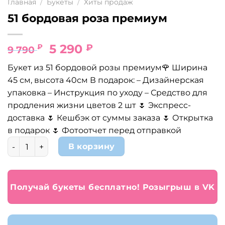
Главная
/
Букеты
/
Хиты продаж
51 бордовая роза премиум
Первоначальная
Текущая
5 290
₽
₽
9 790
цена
цена:
Букет из 51 бордовой розы премиум🌹 Ширина
составляла
5
45 см, высота 40см В подарок: – Дизайнерская
9
290 ₽.
упаковка – Инструкция по уходу – Средство для
790 ₽.
продления жизни цветов 2 шт 🌷 Экспресс-
доставка 🌷 Кешбэк от суммы заказа 🌷 Открытка
в подарок 🌷 Фотоотчет перед отправкой
Количество товара 51 бордовая роза премиум
В корзину
Получай букеты бесплатно! Розыгрыш в VK