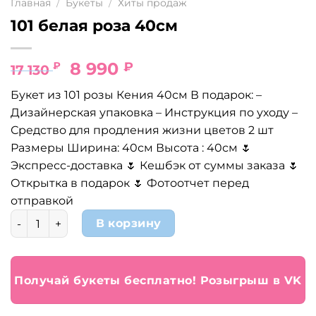
Главная
/
Букеты
/
Хиты продаж
101 белая роза 40см
Первоначальная
Текущая
8 990
₽
₽
17 130
цена
цена:
Букет из 101 розы Кения 40см В подарок: –
составляла
8
Дизайнерская упаковка – Инструкция по уходу –
17
990 ₽.
Средство для продления жизни цветов 2 шт
130 ₽.
Размеры Ширина: 40см Высота : 40см 🌷
Экспресс-доставка 🌷 Кешбэк от суммы заказа 🌷
Открытка в подарок 🌷 Фотоотчет перед
отправкой
Количество товара 101 белая роза 40см
В корзину
Получай букеты бесплатно! Розыгрыш в VK