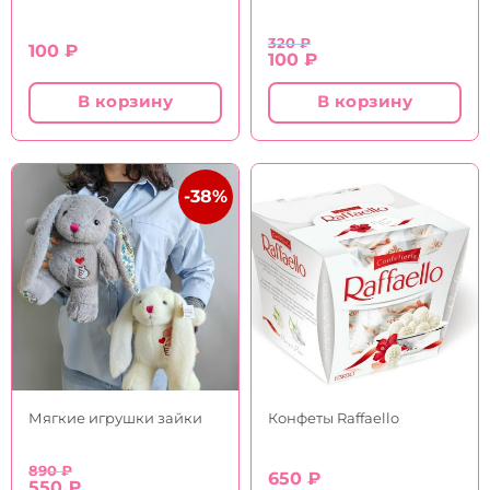
320
₽
100
₽
Первоначальная
Текущая
100
₽
цена
цена:
составляла
100 ₽.
В корзину
В корзину
320 ₽.
-38%
Мягкие игрушки зайки
Конфеты Raffaello
890
₽
650
₽
Первоначальная
Текущая
550
₽