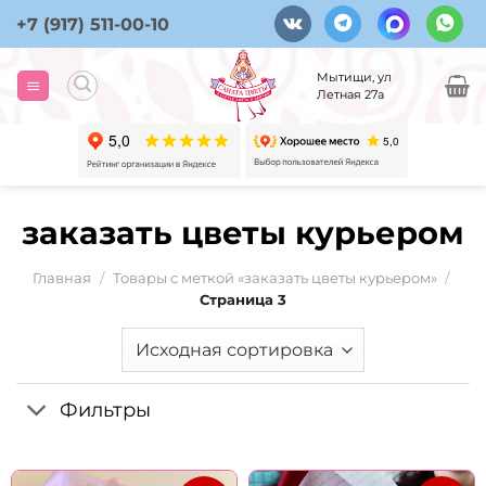
Skip
+7 (917) 511-00-10
to
content
Мытищи, ул
Летная 27а
заказать цветы курьером
Главная
/
Товары с меткой «заказать цветы курьером»
/
Страница 3
Фильтры