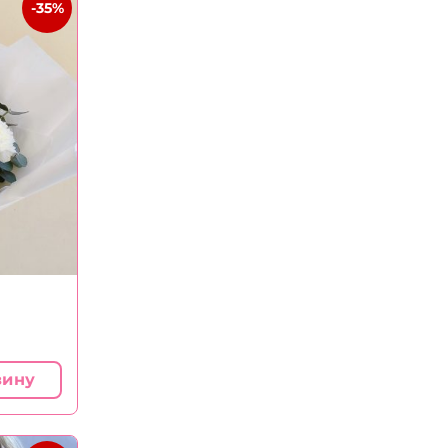
-35%
зину