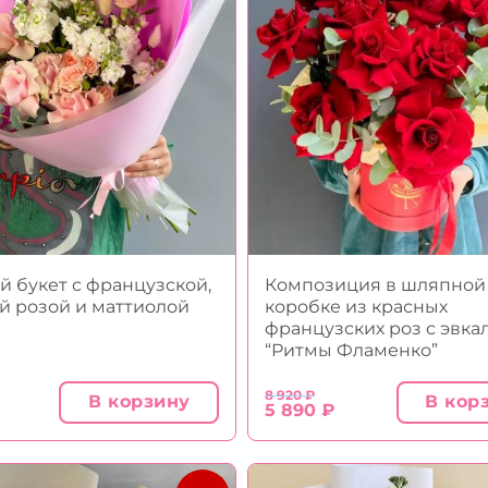
 букет с французской,
Композиция в шляпной
й розой и маттиолой
коробке из красных
французских роз с эвк
“Ритмы Фламенко”
8 920
₽
В корзину
В кор
ачальная
я
Первоначальная
Текущая
5 890
₽
цена
цена:
яла
составляла
5
8
890 ₽.
920 ₽.