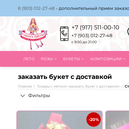
Skip
8 (903) 012-27-48
- дополнительный прием заказо
to
content
+7 (917) 511-00-10
+7 (903) 012-27-48
с 9:00 до 21:00
ЛЕТО
РОЗЫ
БУКЕТЫ
КОМПОЗИЦИИ
заказать букет с доставкой
Главная
/
Товары с меткой «заказать букет с доставкой»
/
Ст
Фильтры
-20%