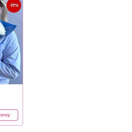
-17%
зину