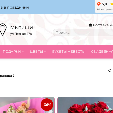
в в праздники
Доставка и 
Мытищи
Искать:
ул Летная 27а
ПОДАРКИ
ЦВЕТЫ
БУКЕТЫ НЕВЕСТЫ
СВАДЕБНА
От
раница 2
-36%