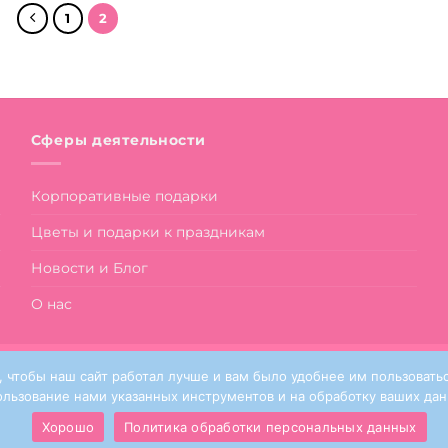
180 ₽.
1
2
Сферы деятельности
Корпоративные подарки
Цветы и подарки к праздникам
Новости и Блог
О нас
 чтобы наш сайт работал лучше и вам было удобнее им пользоватьс
ользование нами указанных инструментов и на обработку ваших дан
Sanata Flowers © 2024
Хорошо
Политика обработки персональных данных
s protected by reCAPTCHA and the Google
Privacy Policy
and
Terms of S