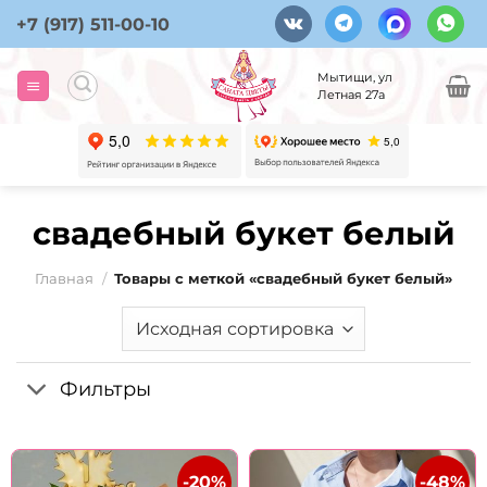
Skip
+7 (917) 511-00-10
to
content
Мытищи, ул
Летная 27а
свадебный букет белый
Главная
/
Товары с меткой «свадебный букет белый»
Фильтры
-20%
-48%