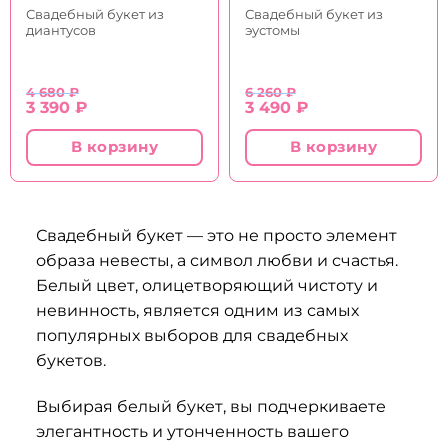
Свадебный букет из
Свадебный букет из
диантусов
эустомы
4 680
₽
6 260
₽
Первоначальная
Текущая
Первоначальная
Текущая
3 390
₽
3 490
₽
цена
цена:
цена
цена:
составляла
3
составляла
3
В корзину
В корзину
4
390 ₽.
6
490 ₽.
680 ₽.
260 ₽.
Свадебный букет — это не просто элемент
образа невесты, а символ любви и счастья.
Белый цвет, олицетворяющий чистоту и
невинность, является одним из самых
популярных выборов для свадебных
букетов.
Выбирая белый букет, вы подчеркиваете
элегантность и утонченность вашего