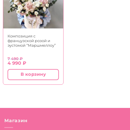
Композиция с
французской розой и
эустомой “Маршмеллоу”
7 490
₽
Первоначальная
Текущая
4 990
₽
цена
цена:
составляла
4
В корзину
7
990 ₽.
490 ₽.
Магазин