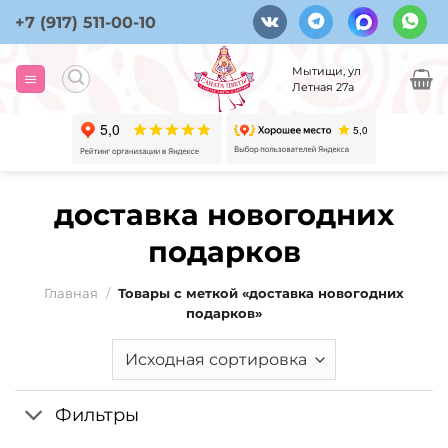
Skip
+7 (917) 511-00-10
to
content
Мытищи, ул
Летная 27а
доставка новогодних
подарков
Главная
/
Товары с меткой «доставка новогодних
подарков»
Фильтры