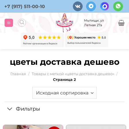
Skip
+7 (917) 511-00-10
to
content
Мытищи, ул
Летная 27а
цветы доставка дешево
Главная
/
Товары с меткой «цветы доставка дешево»
/
Страница 2
Фильтры