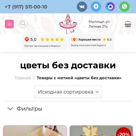
Skip
+7 (917) 511-00-10
to
content
Мытищи, ул
Летная 27а
цветы без доставки
Главная
/
Товары с меткой «цветы без доставки»
Фильтры
-20%