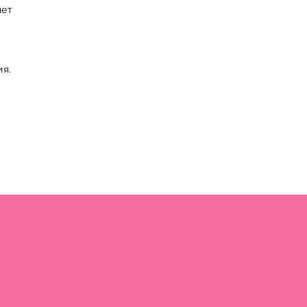
нет
я.