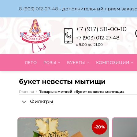
Skip
8 (903) 012-27-48
- дополнительный прием заказо
to
content
+7 (917) 511-00-10
+7 (903) 012-27-48
с 9:00 до 21:00
ЛЕТО
РОЗЫ
БУКЕТЫ
КОМПОЗИЦИИ
букет невесты мытищи
Главная
/
Товары с меткой «букет невесты мытищи»
Фильтры
-20%