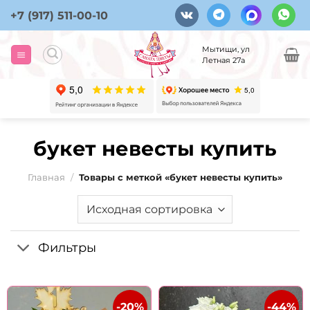
Skip
+7 (917) 511-00-10
to
content
Мытищи, ул
Летная 27а
букет невесты купить
Главная
/
Товары с меткой «букет невесты купить»
Фильтры
-20%
-44%