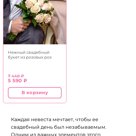
Нежный свадебный
букет из розовых роз
7 440
₽
Первоначальная
Текущая
5 590
₽
цена
цена:
составляла
5
В корзину
7
590 ₽.
440 ₽.
Каждая невеста мечтает, чтобы ее
свадебный день был незабываемым.
Одним из важных элементов этого