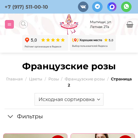
Skip
+7 (917) 511-00-10
to
content
Мытищи, ул
Летная 27а
Французские розы
Главная
/
Цветы
/
Розы
/
Французские розы
/
Страница
2
Фильтры