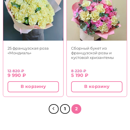
25 французская роза
Сборный букет из
«Мондиаль»
французской розы и
кустовой хризантемы
12 820
₽
8 220
₽
Первоначальная
Текущая
Первоначальная
Текущая
9 990
₽
5 190
₽
цена
цена:
цена
цена:
составляла
9
составляла
5
В корзину
В корзину
12
990 ₽.
8
190 ₽.
820 ₽.
220 ₽.
1
2