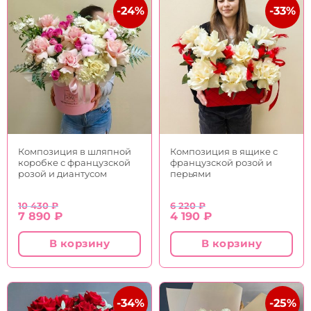
-24%
-33%
Композиция в шляпной
Композиция в ящике с
коробке с французской
французской розой и
розой и диантусом
перьями
10 430
₽
6 220
₽
Первоначальная
Текущая
Первоначальная
Текущая
7 890
₽
4 190
₽
цена
цена:
цена
цена:
составляла
7
составляла
4
В корзину
В корзину
10
890 ₽.
6
190 ₽.
430 ₽.
220 ₽.
-34%
-25%